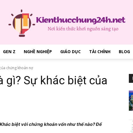
GEN Z
NGHỀ NGHIỆP
GIÁO DỤC
TÀI CHÍNH
BLOG
kienthucchung24h.net
 của chứng khoán nợ
 gì? Sự khác biệt của
–
? Khác biệt với chứng khoán vốn như thế nào? Để