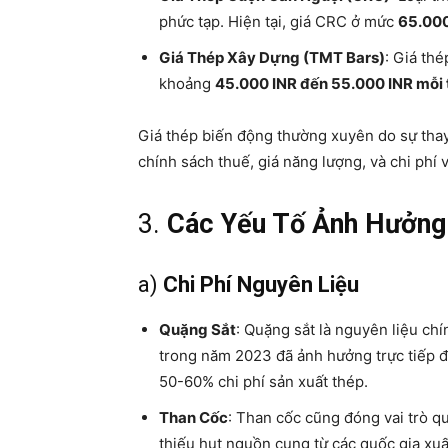
phức tạp. Hiện tại, giá CRC ở mức
65.000
Giá Thép Xây Dựng (TMT Bars)
: Giá th
khoảng
45.000 INR đến 55.000 INR mỗi 
Giá thép biến động thường xuyên do sự thay 
chính sách thuế, giá năng lượng, và chi phí
3.
Các Yếu Tố Ảnh Hưởng 
a)
Chi Phí Nguyên Liệu
Quặng Sắt
: Quặng sắt là nguyên liệu chí
trong năm 2023 đã ảnh hưởng trực tiếp đế
50-60% chi phí sản xuất thép.
Than Cốc
: Than cốc cũng đóng vai trò q
thiếu hụt nguồn cung từ các quốc gia xuấ