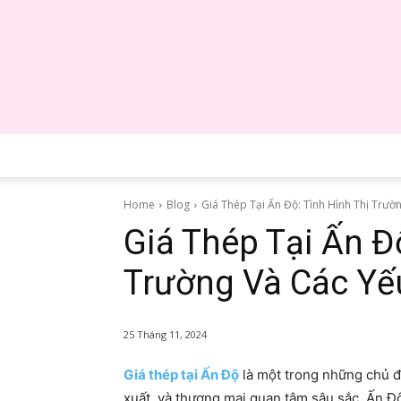
Home
Blog
Giá Thép Tại Ấn Độ: Tình Hình Thị Trườn
Giá Thép Tại Ấn Độ
Trường Và Các Yế
25 Tháng 11, 2024
Giá thép tại Ấn Độ
là một trong những chủ đ
xuất, và thương mại quan tâm sâu sắc. Ấn Độ