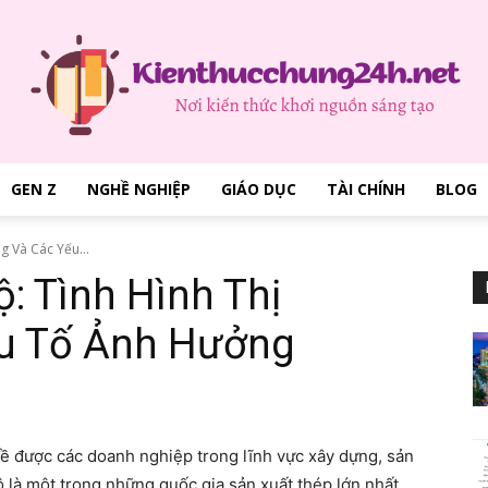
GEN Z
NGHỀ NGHIỆP
GIÁO DỤC
TÀI CHÍNH
BLOG
kienthucchung24h.net
g Và Các Yếu...
: Tình Hình Thị
u Tố Ảnh Hưởng
–
ề được các doanh nghiệp trong lĩnh vực xây dựng, sản
 là một trong những quốc gia sản xuất thép lớn nhất