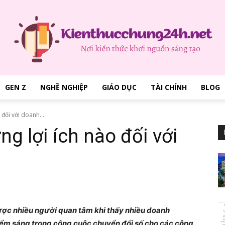
GEN Z
NGHỀ NGHIỆP
GIÁO DỤC
TÀI CHÍNH
BLOG
kienthucchung24h.net
 đối với doanh...
ng lợi ích nào đối với
–
được nhiều người quan tâm khi thấy nhiều doanh
iểm sáng trong công cuộc chuyển đổi số cho các công