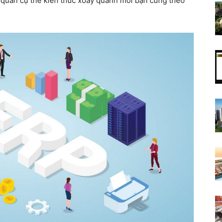
n quan cụ thể kiến thức xoay quanh mời bạn cùng theo
nguồn
sáng
tạo