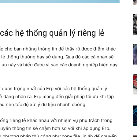
các hệ thống quản lý riêng lẻ
ấp cho bạn những thông tin để thấy rõ được điểm khác
g lẻ thông thường hay sử dụng. Qua đó các cá nhân sẽ
i ưu này và hiểu được vì sao các doanh nghiệp hiện nay
t quan trọng nhất của Erp với các hệ thống quản lý
dễ dàng nhận ra. Erp mang đến giải pháp tối ưu khi tập
hau nên tốc độ xử lý dữ liệu nhanh chóng.
ống riêng lẻ khác nhau với nhiệm vụ phụ trách trong
huyển thông tin sẽ chậm hơn so với khi áp dụng Erp.
eo phương pháp thủ công như copy file, in ấn để chuyển