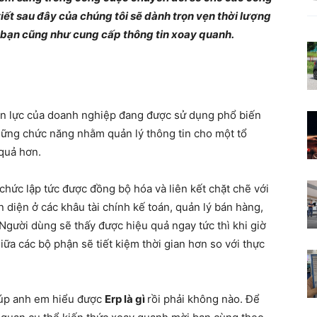
i viết sau đây của chúng tôi sẽ dành trọn vẹn thời lượng
Nơi
a bạn cũng như cung cấp thông tin xoay quanh.
kiến
n lực của doanh nghiệp đang được sử dụng phổ biến
hững chức năng nhằm quản lý thông tin cho một tổ
 quả hơn.
chức lập tức được đồng bộ hóa và liên kết chặt chẽ với
thức
 diện ở các khâu tài chính kế toán, quản lý bán hàng,
Người dùng sẽ thấy được hiệu quả ngay tức thì khi giờ
iữa các bộ phận sẽ tiết kiệm thời gian hơn so với thực
khơi
giúp anh em hiểu được
Erp là gì
rồi phải không nào. Để