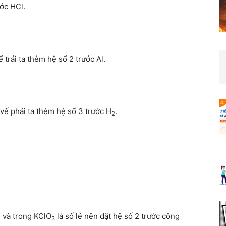
ước HCl.
vế trái ta thêm hệ số 2 trước Al.
 vế phải ta thêm hệ số 3 trước H
.
2
 và trong KClO
là số lẻ nên đặt hệ số 2 trước công
3