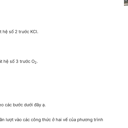
t hệ số 2 trước KCl.
t hệ số 3 trước O
.
2
eo các bước dưới đây ạ.
… lần lượt vào các công thức ở hai vế của phương trình