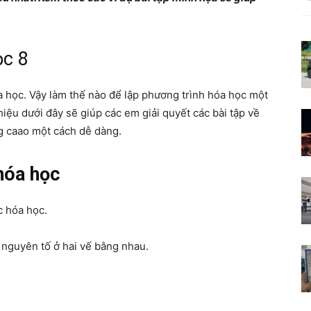
Nơi
ọc 8
 học. Vậy làm thế nào để lập phương trình hóa học một
kiến
ệu dưới đây sẽ giúp các em giải quyết các bài tập về
g caao một cách dễ dàng.
 hóa học
thức
c hóa học.
 nguyên tố ở hai vế bằng nhau.
khơi