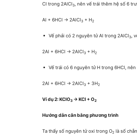
Cl trong 2AlCl
, nên vế trái thêm hệ số 6 tr
3
Al + 6HCl → 2AlCl
+ H
3
2­
Vế phải có 2 nguyên tử Al trong 2AlCl
, 
3
2Al + 6HCl → 2AlCl
+ H
3
2
Vế trái có 6 nguyên tử H trong 6HCl, nên
2Al + 6HCl → 2AlCl
+ 3H
3
2
Ví dụ 2: KClO
→ KCl + O
3
2
Hướng dẫn cân bằng phương trình
Ta thấy số nguyên tử oxi trong O
là số chẵn
2