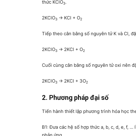
thức KClO
.
3
2KClO
→ KCl + O
3
2
Tiếp theo cân bằng số nguyên tử K và Cl, đặ
2KClO
→ 2KCl + O
3
2
Cuối cùng cân bằng số nguyên tử oxi nên đặ
2KClO
→ 2KCl + 3O
3
2
2. Phương pháp đại số
Tiến hành thiết lập phương trình hóa học th
B1: Đưa các hệ số hợp thức a, b, c, d, e, f, 
phản ứng.