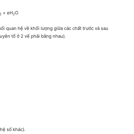
+ eH
O
2
2
ối quan hệ về khối lượng giữa các chất trước và sau
uyên tố ở 2 vế phải bằng nhau).
 hệ số khác).