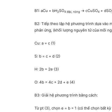
B1: aCu + bH
SO
→ cCuSO
+ dSO
2
4 đặc, nóng
4
B2: Tiếp theo lập hệ phương trình dựa vào m
phản ứng, (khối lượng nguyên tử của mỗi ng
Cu: a = c (1)
S: b = c + d (2)
H: 2b = 2e (3)
O: 4b = 4c + 2d + e (4)
B3: Giải hệ phương trình bằng cách:
Từ pt (3), chọn e = b = 1 (có thể chọn bất kỳ