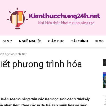
GEN Z
NGHỀ NGHIỆP
GIÁO DỤC
TÀI CHÍNH
BLOG
kienthucchung24h.net
a học lớp 8 chi tiết
iết phương trình hóa
–
 biên soạn hướng dẫn các bạn học sinh cách thiết lập
u nhất. Kèm theo các ví dụ bài tập minh họa sẽ giúp