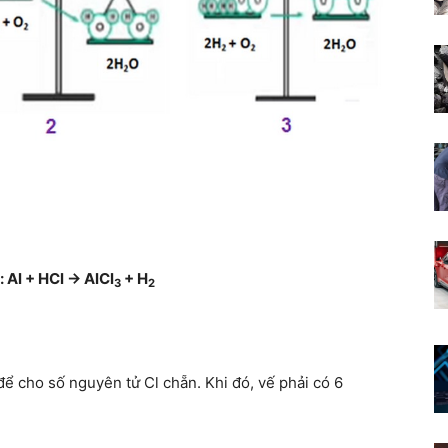
 Al + HCl → AlCl
+ H
3
2­
ể cho số nguyên tử Cl chẵn. Khi đó, vế phải có 6