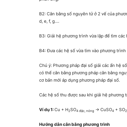
B2: Cân bằng số nguyên tử ở 2 vế của phương
d, e, f, g….
B3: Giải hệ phương trình vừa lập để tìm các 
B4: Đưa các hệ số vừa tìm vào phương trình
Chú ý: Phương pháp đại số giải các ẩn hệ s
có thể cân bằng phương pháp cân bằng nguy
cơ bản mới áp dụng phương pháp đại số.
Các hệ số thu được sau khi giải hệ phương t
Ví dụ 1:
Cu + H
SO
→ CuSO
+ SO
2
4 đặc, nóng
4
2
Hướng dẫn cân bằng phương trình