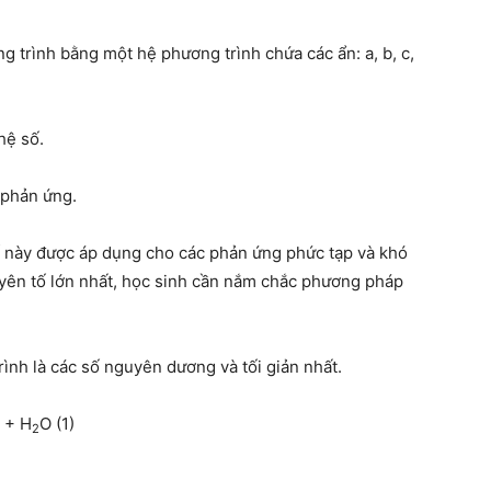
 trình bằng một hệ phương trình chứa các ẩn: a, b, c,
hệ số.
 phản ứng.
ố này được áp dụng cho các phản ứng phức tạp và khó
ên tố lớn nhất, học sinh cần nắm chắc phương pháp
rình là các số nguyên dương và tối giản nhất.
+ H
O (1)
2