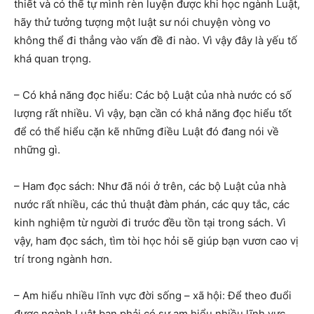
thiết và có thể tự mình rèn luyện được khi học ngành Luật,
hãy thử tưởng tượng một luật sư nói chuyện vòng vo
không thể đi thẳng vào vấn đề đi nào. Vì vậy đây là yếu tố
khá quan trọng.
– Có khả năng đọc hiểu: Các bộ Luật của nhà nước có số
lượng rất nhiều. Vì vậy, bạn cần có khả năng đọc hiểu tốt
để có thể hiểu cặn kẽ những điều Luật đó đang nói về
những gì.
– Ham đọc sách: Như đã nói ở trên, các bộ Luật của nhà
nước rất nhiều, các thủ thuật đàm phán, các quy tắc, các
kinh nghiệm từ người đi trước đều tồn tại trong sách. Vì
vậy, ham đọc sách, tìm tòi học hỏi sẽ giúp bạn vươn cao vị
trí trong ngành hơn.
– Am hiểu nhiều lĩnh vực đời sống – xã hội: Để theo đuổi
được ngành Luật bạn phải có sự am hiểu nhiều lĩnh vực