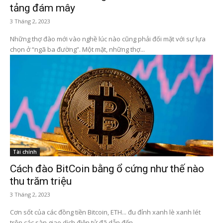
tảng đám mây
3 Tháng 2, 2023
Những thợ đào mới vào nghề lúc nào cũng phải đối mặt với sự lựa
chọn ở “ngã ba đường”. Một mặt, những thợ...
Tài chính
Cách đào BitCoin bằng ổ cứng như thế nào
thu trăm triệu
3 Tháng 2, 2023
Cơn sốt của các đồng tiền Bitcoin, ETH... đu đỉnh xanh lè xanh lét
trên các sàn giao dịch điện tử đã dẫn đến...