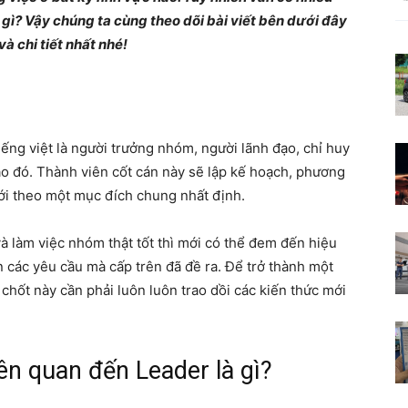
gì? Vậy chúng ta cùng theo dõi bài viết bên dưới đây
Nơi
và chi tiết nhất nhé!
kiến
ếng việt là người trưởng nhóm, người lãnh đạo, chỉ huy
o đó. Thành viên cốt cán này sẽ lập kế hoạch, phương
ới theo một mục đích chung nhất định.
à làm việc nhóm thật tốt thì mới có thể đem đến hiệu
thức
 các yêu cầu mà cấp trên đã đề ra. Để trở thành một
chốt này cần phải luôn luôn trao dồi các kiến thức mới
iên quan đến Leader là gì?
khơi