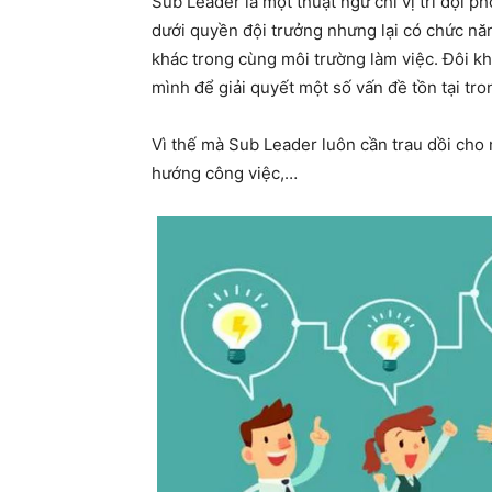
Sub Leader là một thuật ngữ chỉ vị trí đội p
dưới quyền đội trưởng nhưng lại có chức nă
khác trong cùng môi trường làm việc. Đôi kh
mình để giải quyết một số vấn đề tồn tại tro
Vì thế mà Sub Leader luôn cần trau dồi cho 
hướng công việc,…