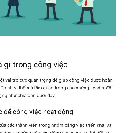
à gì trong công việc
ột vai trò cực quan trọng để giúp công việc được hoàn
Chính vì thế mà tầm quan trọng của những Leader đối
ọng như phía bên dưới đây.
c để công việc hoạt động
của các thành viên trong nhóm bằng việc triển khai và
à đưa ra những yêu cầu riêng của mình cụ thể đối với