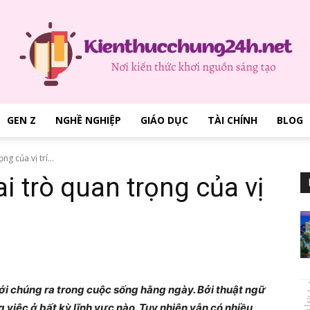
GEN Z
NGHỀ NGHIỆP
GIÁO DỤC
TÀI CHÍNH
BLOG
kienthucchung24h.net
ng của vị trí...
ai trò quan trọng của vị
–
với chúng ra trong cuộc sống hằng ngày. Bởi thuật ngữ
việc ở bất kỳ lĩnh vực nào. Tuy nhiên vẫn có nhiều