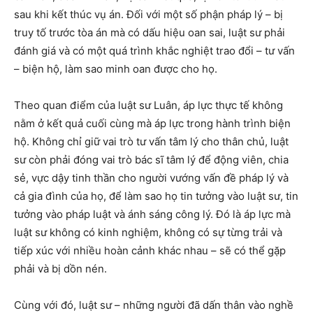
sau khi kết thúc vụ án. Đối với một số phận pháp lý – bị
truy tố trước tòa án mà có dấu hiệu oan sai, luật sư phải
đánh giá và có một quá trình khắc nghiệt trao đổi – tư vấn
– biện hộ, làm sao minh oan được cho họ.
Theo quan điểm của luật sư Luân, áp lực thực tế không
nằm ở kết quả cuối cùng mà áp lực trong hành trình biện
hộ. Không chỉ giữ vai trò tư vấn tâm lý cho thân chủ, luật
sư còn phải đóng vai trò bác sĩ tâm lý để động viên, chia
sẻ, vực dậy tinh thần cho người vướng vấn đề pháp lý và
cả gia đình của họ, để làm sao họ tin tưởng vào luật sư, tin
tưởng vào pháp luật và ánh sáng công lý. Đó là áp lực mà
luật sư không có kinh nghiệm, không có sự từng trải và
tiếp xúc với nhiều hoàn cảnh khác nhau – sẽ có thể gặp
phải và bị dồn nén.
Cùng với đó, luật sư – những người đã dấn thân vào nghề