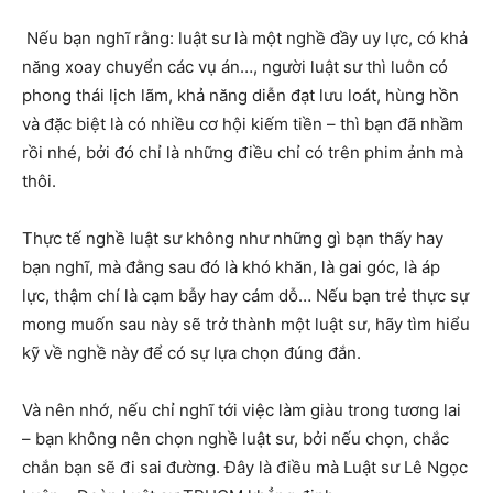
Nếu bạn nghĩ rằng: luật sư là một nghề đầy uy lực, có khả
năng xoay chuyển các vụ án…, người luật sư thì luôn có
phong thái lịch lãm, khả năng diễn đạt lưu loát, hùng hồn
và đặc biệt là có nhiều cơ hội kiếm tiền – thì bạn đã nhầm
rồi nhé, bởi đó chỉ là những điều chỉ có trên phim ảnh mà
thôi.
Thực tế nghề luật sư không như những gì bạn thấy hay
bạn nghĩ, mà đằng sau đó là khó khăn, là gai góc, là áp
lực, thậm chí là cạm bẫy hay cám dỗ… Nếu bạn trẻ thực sự
mong muốn sau này sẽ trở thành một luật sư, hãy tìm hiểu
kỹ về nghề này để có sự lựa chọn đúng đắn.
Và nên nhớ, nếu chỉ nghĩ tới việc làm giàu trong tương lai
– bạn không nên chọn nghề luật sư, bởi nếu chọn, chắc
chắn bạn sẽ đi sai đường. Đây là điều mà Luật sư Lê Ngọc